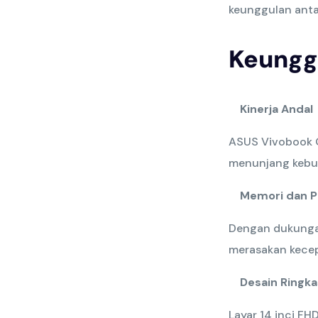
keunggulan antar
Keungg
Kinerja Andal
ASUS Vivobook G
menunjang kebutu
Memori dan 
Dengan dukunga
merasakan kecep
Desain Ringka
Layar 14 inci FH