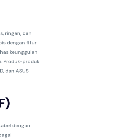
s, ringan, dan
pis dengan fitur
ahas keunggulan
gi. Produk-produk
ED, dan ASUS
F)
tabel dengan
bagai