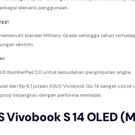
berbagai skenario penggunaan.
nggi
h memenuhi standar Military-Grade sehingga tahan terhad
kungan ekstrim.
an
SUS NumberPad 2.0 untuk kemudahan penginputan angka.
lai dari Rp 6,1 jutaan ASUS Vivobook Go 14 sangat cocok
ptop terjangkau dengan performa memadai.
S Vivobook S 14 OLED (