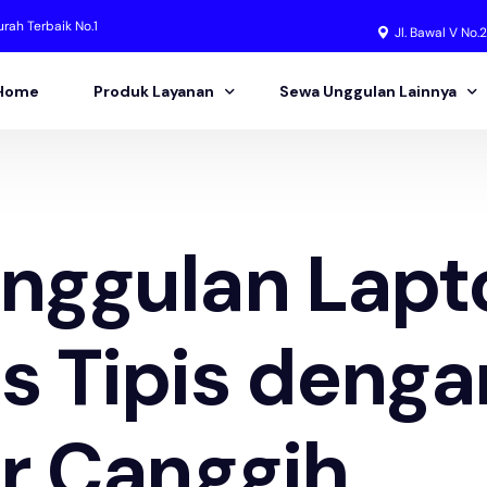
rah Terbaik No.1
Jl. Bawal V No.
Home
Produk Layanan
Sewa Unggulan Lainnya
Sewa Laptop
Sewa LED Screen
Sewa Komputer PC
Sewa Sound System
nggulan Lapt
Sewa Server
Sewa Screen Proyektor
Sewa TV
Sewa Barcode Scanner
s Tipis denga
Sewa Proyektor
Sewa Handy Talky
Sewa Printer
ur Canggih