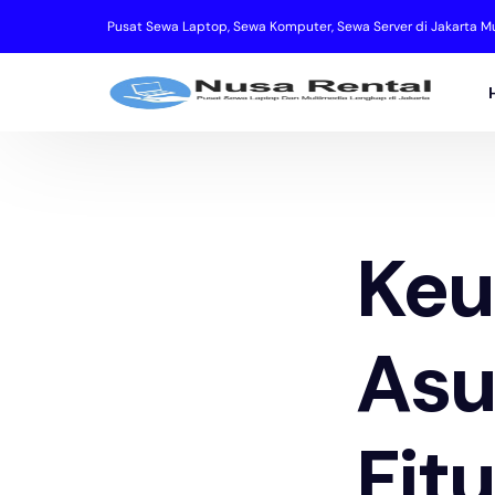
Pusat Sewa Laptop, Sewa Komputer, Sewa Server di Jakarta Mu
Keu
Asu
Fit