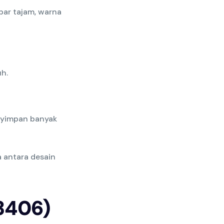
bar tajam, warna
h.
nyimpan banyak
 antara desain
3406)