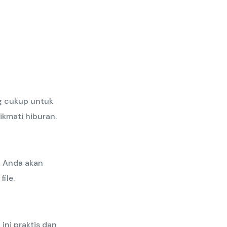
g cukup untuk
ikmati hiburan.
 Anda akan
ile.
ini praktis dan