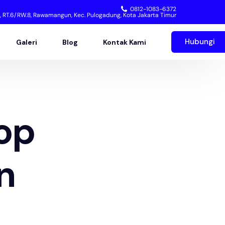
0812-1083-6372
2, RT.6/RW.8, Rawamangun, Kec. Pulogadung, Kota Jakarta Timur
Hubungi
Galeri
Blog
Kontak Kami
op
n