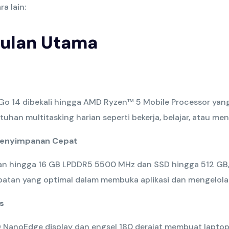
a lain:
ulan Utama
o 14 dibekali hingga AMD Ryzen™ 5 Mobile Processor yan
han multitasking harian seperti bekerja, belajar, atau men
Penyimpanan Cepat
n hingga 16 GB LPDDR5 5500 MHz dan SSD hingga 512 GB,
atan yang optimal dalam membuka aplikasi dan mengelola f
s
D NanoEdge display dan engsel 180 derajat membuat laptop 