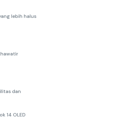
yang lebih halus
khawatir
litas dan
ook 14 OLED