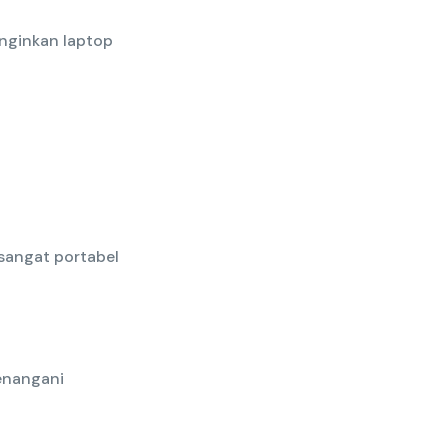
nginkan laptop
sangat portabel
enangani