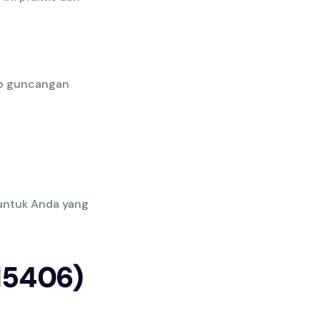
ap guncangan
 untuk Anda yang
M5406)