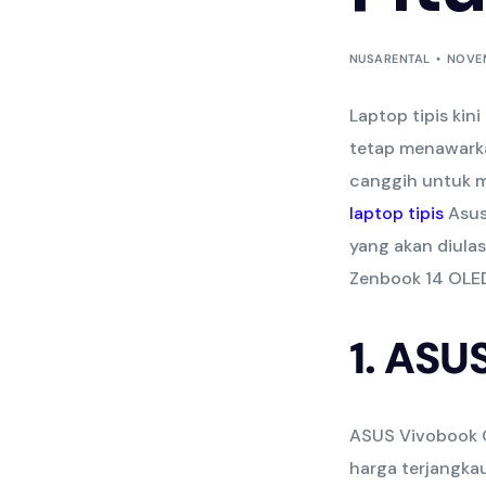
NUSARENTAL
NOVEM
Laptop tipis kin
tetap menawarkan
canggih untuk m
laptop tipis
Asus
yang akan diula
Zenbook 14 OLE
1. ASU
ASUS Vivobook G
harga terjangka